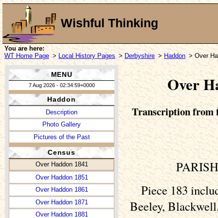
Wishful Thinking
You are here:
WT Home Page
>
Local History Pages
>
Derbyshire
>
Haddon
> Over Ha
MENU
Over Ha
7 Aug 2026 - 02:34:59+0000
Haddon
Transcription from f
Description
Photo Gallery
Pictures of the Past
Census
PARISH
Over Haddon 1841
Over Haddon 1851
Piece 183 incl
Over Haddon 1861
Beeley, Blackwell
Over Haddon 1871
Over Haddon 1881