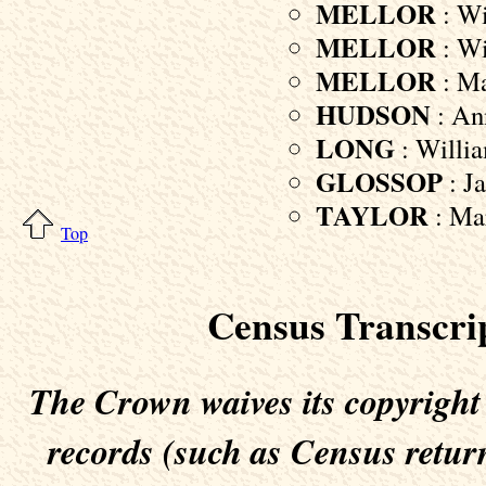
MELLOR
: Wi
MELLOR
: Wi
MELLOR
: Ma
HUDSON
: An
LONG
: Willia
GLOSSOP
: Ja
TAYLOR
: Mar
Top
Census Transcri
The Crown waives its copyright
records (such as Census return