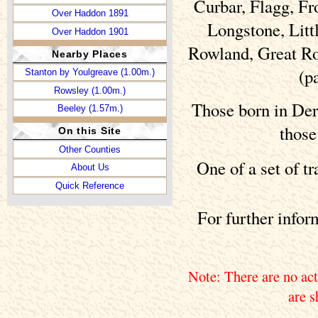
Curbar, Flagg, Fr
Over Haddon 1891
Longstone, Lit
Over Haddon 1901
Rowland, Great Ro
Nearby Places
(p
Stanton by Youlgreave (1.00m.)
Rowsley (1.00m.)
Those born in Derb
Beeley (1.57m.)
those
On this Site
Other Counties
One of a set of t
About Us
Quick Reference
For further info
Note: There are no act
are s