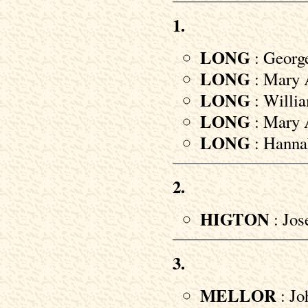
1.
LONG
: George
LONG
: Mary 
LONG
: Willia
LONG
: Mary 
LONG
: Hannah
2.
HIGTON
: Jos
3.
MELLOR
: Jo