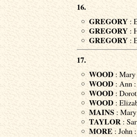
16.
GREGORY
: E
GREGORY
: H
GREGORY
: 
17.
WOOD
: Mary 
WOOD
: Ann :
WOOD
: Dorot
WOOD
: Eliza
MAINS
: Mary 
TAYLOR
: Sar
MORE
: John :