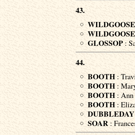
43.
WILDGOOS
WILDGOOS
GLOSSOP
: Sa
44.
BOOTH
: Trav
BOOTH
: Mary
BOOTH
: Ann 
BOOTH
: Eliz
DUBBLEDAY
SOAR
: Frances