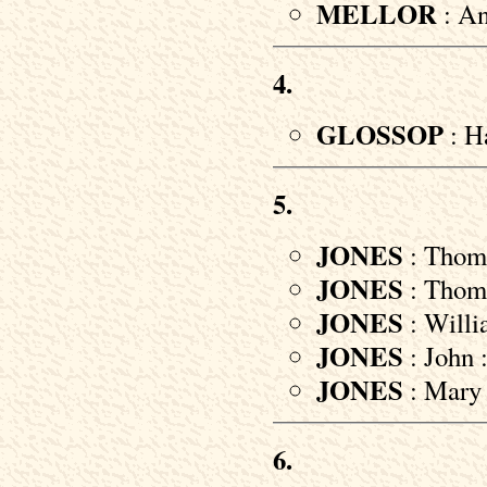
MELLOR
: An
4.
GLOSSOP
: H
5.
JONES
: Thoma
JONES
: Thoma
JONES
: Willi
JONES
: John :
JONES
: Mary 
6.