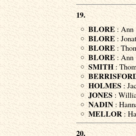
19.
BLORE
: Ann 
BLORE
: Jona
BLORE
: Thom
BLORE
: Ann 
SMITH
: Thoma
BERRISFOR
HOLMES
: Jac
JONES
: Willi
NADIN
: Hanna
MELLOR
: Ha
20.