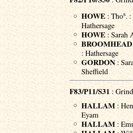
s
HOWE
: Tho
. 
Hathersage
HOWE
: Sarah A
BROOMHEAD
: Hathersage
GORDON
: Sar
Sheffield
F83/P11/S31
: Grind
HALLAM
: Hen
Eyam
HALLAM
: Emm