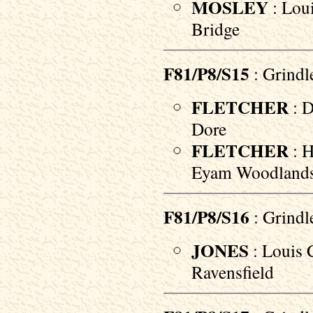
MOSLEY
: Lou
Bridge
F81/P8/S15
: Grindl
FLETCHER
: D
Dore
FLETCHER
: H
Eyam Woodland
F81/P8/S16
: Grindl
JONES
: Louis C
Ravensfield