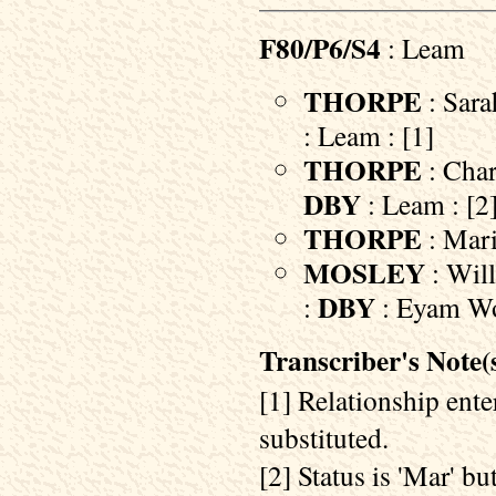
F80/P6/S4
: Leam
THORPE
: Sara
: Leam : [1]
THORPE
: Char
DBY
: Leam : [2
THORPE
: Mari
MOSLEY
: Will
DBY
:
: Eyam W
Transcriber's Note(s
[1] Relationship ent
substituted.
[2] Status is 'Mar' b