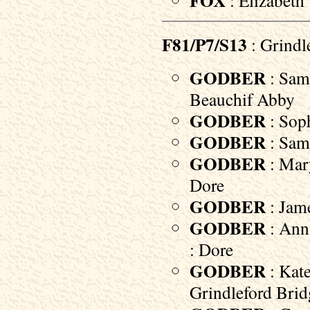
FOX
F81/P7/S13
: Grindl
GODBER
: Samu
Beauchif Abby
GODBER
: Soph
GODBER
: Samu
GODBER
: Mary
Dore
GODBER
: Jame
GODBER
: Ann 
: Dore
GODBER
: Kate
Grindleford Brid