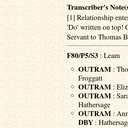
Transcriber's Note(s
[1] Relationship enter
'Do' written on top
Servant to Thomas
F80/P5/S3
: Leam
OUTRAM
: Tho
Froggatt
OUTRAM
: Eli
OUTRAM
: Sar
Hathersage
OUTRAM
: Ann
DBY
: Hathersag