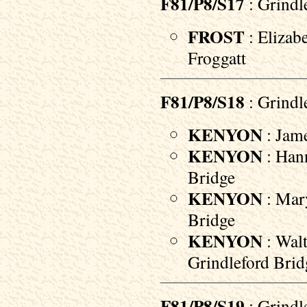
F81/P8/S17
: Grindl
FROST
: Elizab
Froggatt
F81/P8/S18
: Grindl
KENYON
: Jame
KENYON
: Hann
Bridge
KENYON
: Mary
Bridge
KENYON
: Walt
Grindleford Brid
F81/P8/S19
: Grindl