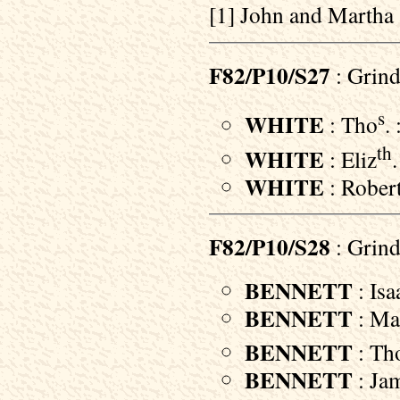
[1] John and Martha 
F82/P10/S27
: Grind
s
WHITE
: Tho
.
th
WHITE
: Eliz
WHITE
: Robert
F82/P10/S28
: Grind
BENNETT
: Isa
BENNETT
: Mar
BENNETT
: Th
BENNETT
: Jam