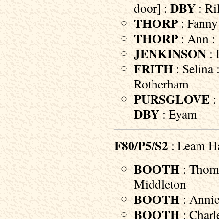
DBY
door] :
: Ri
THORP
: Fanny 
THORP
: Ann : 
JENKINSON
: 
FRITH
: Selina 
Rotherham
PURSGLOVE
:
DBY
: Eyam
F80/P5/S2
: Leam Ha
BOOTH
: Thoma
Middleton
BOOTH
: Annie
BOOTH
: Charl