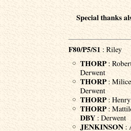
Special thanks als
F80/P5/S1
: Riley
THORP
: Robert
Derwent
THORP
: Milice
Derwent
THORP
: Henry
THORP
: Mattil
DBY
: Derwent
JENKINSON
: 