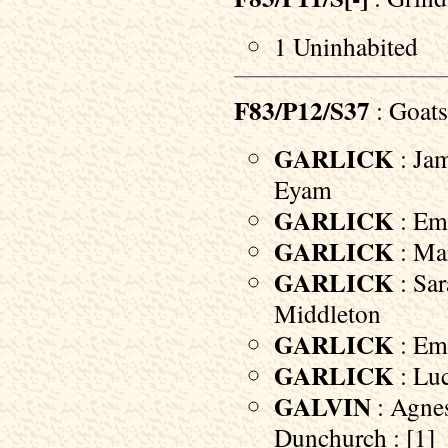
1 Uninhabited
F83/P12/S37
: Goats
GARLICK
: Jam
Eyam
GARLICK
: Emm
GARLICK
: Mar
GARLICK
: Sar
Middleton
GARLICK
: Emm
GARLICK
: Lu
GALVIN
: Agnes
Dunchurch : [1]