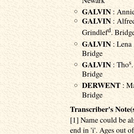
GALVIN
: Annie
GALVIN
: Alfre
d
Grindlef
. Bridg
GALVIN
: Lena 
Bridge
s
GALVIN
: Tho
Bridge
DERWENT
: Ma
Bridge
Transcriber's Note(s
[1] Name could be als
end in 'i'. Ages out of