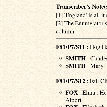
Transcriber's Note(s
[1] 'England' is all i
[2] The Enumerator st
column.
F81/P7/S11
: Hog Ha
SMITH
: Charle
SMITH
: Mary :
F81/P7/S12
: Fall Cli
FOX
: Elma : He
Alport
: Elizabeth