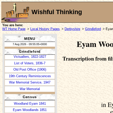
Glover's Directory, 1829
Wishful Thinking
Bagshaw's Directory, 1846
White's Directory, 1857
White's Directory, 1862
You are here:
WT Home Page
>
Local History Pages
>
Derbyshire
>
Grindleford
> Eyam
Grindleford in 1997
Grindleford in 1999
MENU
Eyam Wood
The School
7 Aug 2026 - 09:55:05+0000
Newspapers, 1785-1935
Grindleford
Transcription from fil
Victuallers, 1822-1827
List of Voters, 1836-7
Old Post Office (1906)
19th Century Reminiscences
War Memorial Service, 1947
War Memorial
Census
in E
Woodland Eyam 1841
Eyam Woodlands 1851
S