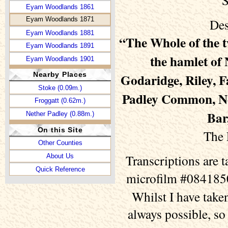
Eyam Woodlands 1861
Eyam Woodlands 1871
Des
Eyam Woodlands 1881
“The Whole of the 
Eyam Woodlands 1891
the hamlet of
Eyam Woodlands 1901
Nearby Places
Godaridge, Riley, F
Stoke (0.09m.)
Padley Common, Net
Froggatt (0.62m.)
Bar
Nether Padley (0.88m.)
On this Site
The 
Other Counties
Transcriptions are 
About Us
Quick Reference
microfilm #0841850
Whilst I have taken
always possible, so