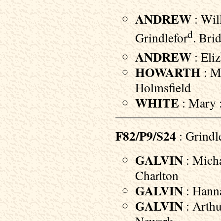
ANDREW
: Wil
d
Grindlefor
. Bri
ANDREW
: Eliz
HOWARTH
: M
Holmsfield
WHITE
: Mary :
F82/P9/S24
: Grindl
GALVIN
: Micha
Charlton
GALVIN
: Hanna
GALVIN
: Arthu
Newark