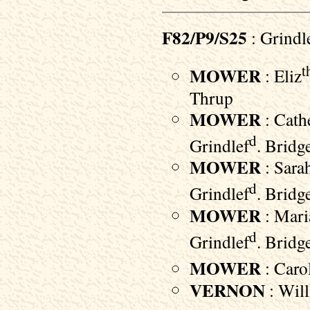
F82/P9/S25
: Grindl
t
MOWER
: Eliz
Thrup
MOWER
: Cath
d
Grindlef
. Bridg
MOWER
: Sara
d
Grindlef
. Bridg
MOWER
: Mari
d
Grindlef
. Bridg
MOWER
: Carol
VERNON
: Will