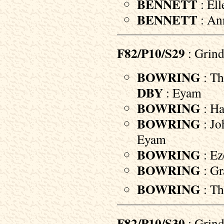
BENNETT
: Ell
BENNETT
: An
F82/P10/S29
: Grind
BOWRING
: Th
DBY
: Eyam
BOWRING
: Ha
BOWRING
: Jo
Eyam
BOWRING
: Ez
BOWRING
: Gr
BOWRING
: T
F82/P10/S30
: Grind