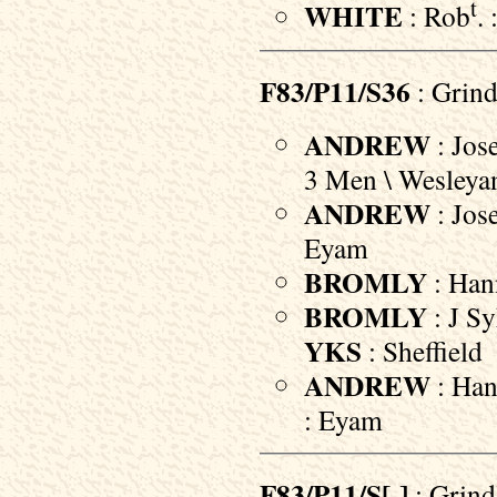
t
WHITE
: Rob
.
F83/P11/S36
: Grind
ANDREW
: Jos
3 Men \ Wesleya
ANDREW
: Jos
Eyam
BROMLY
: Han
BROMLY
: J Sy
YKS
: Sheffield
ANDREW
: Han
: Eyam
F83/P11/S[-]
: Grind