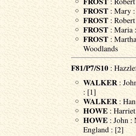
FROST
: Robert
FROST
: Mary :
FROST
: Robert
FROST
: Maria 
FROST
: Martha
Woodlands
F81/P7/S10
: Hazzle
WALKER
: John
: [1]
WALKER
: Han
HOWE
: Harriet
HOWE
: John :
England : [2]