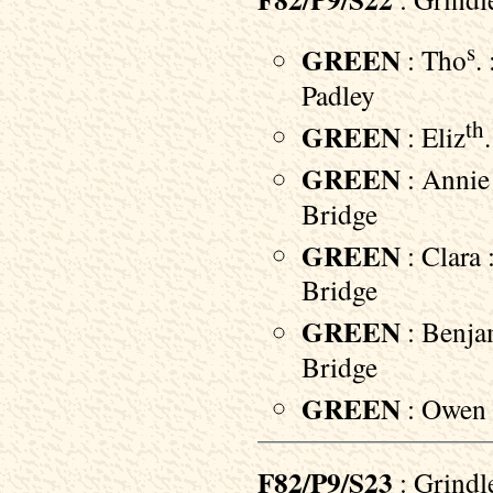
s
GREEN
: Tho
.
Padley
th
GREEN
: Eliz
GREEN
: Annie 
Bridge
GREEN
: Clara 
Bridge
GREEN
: Benjam
Bridge
GREEN
: Owen 
F82/P9/S23
: Grindl