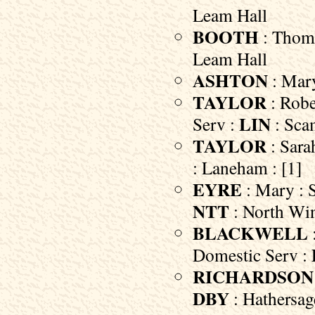
Leam Hall
BOOTH
: Thoma
Leam Hall
ASHTON
: Mary
TAYLOR
: Robe
LIN
Serv :
: Sca
TAYLOR
: Sara
: Laneham : [1]
EYRE
: Mary : 
NTT
: North Win
BLACKWELL
Domestic Serv :
RICHARDSON
DBY
: Hathersag